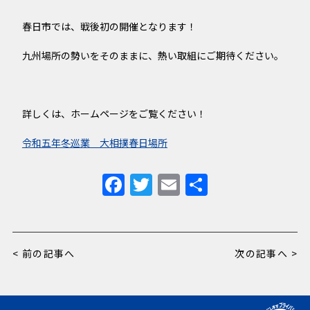
春日市では、戦後初の開催となります！
九州場所の勢いをそのままに、熱い取組にご期待ください。
詳しくは、ホームページをご覧ください！
令和五年冬巡業 大相撲春日場所
F
T
E
共
a
w
m
有
c
it
ai
e
te
l
< 前の記事へ
次の記事へ >
b
r
o