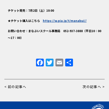
チケット発売：7月2日（土）10:00
★チケット購入はこちら
https://w.pia.jp/t/manabui//
お問い合わせ：まなぶいスクール事務局 052-937-3888（平日10：00
～17：00）
F
T
E
共
a
w
m
有
c
it
ai
e
te
l
< 前の記事へ
次の記事へ >
b
r
o