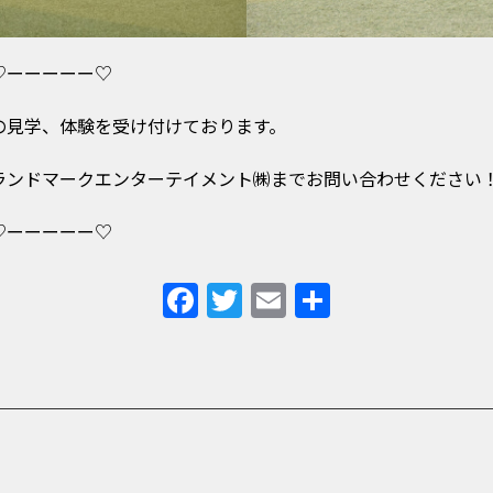
♡ーーーーー♡
の見学、体験を受け付けております。
ランドマークエンターテイメント㈱までお問い合わせください
♡ーーーーー♡
F
T
E
共
a
w
m
有
c
it
ai
e
t
l
b
e
o
r